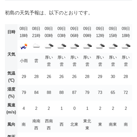
初島の天気予報は、以下のとおりです。
08日
08日
09日
09日
09日
09日
09日
09日
09日
日時
18時
21時
00時
03時
06時
09時
12時
15時
18時
天気
厚い
厚い
厚い
厚い
厚い
厚い
厚い
小雨
雲
雲
雲
雲
雲
雲
雲
雲
気温
29
28
26
26
26
28
29
30
28
(℃)
湿度
79
84
88
88
87
79
73
65
72
(%)
風速
4
2
2
1
0
1
2
2
2
(m/s)
南南
西南
東北
風向
南
西
北東
東
南東
南
西
西
東
気圧