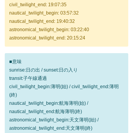
civil_twilight_end: 19:07:35
nautical_twilight_begin: 03:57:32
nautical_twilight_end: 19:40:32
astronomical_twilight_begin: 03:22:40
astronomical_twilight_end: 20:15:24
■意味
sunrise:日の出 / sunset:日の入り
transit:子午線通過
civil_twilight_begin:薄明(始) / civil_twilight_end:薄明
(終)
nautical_twilight_begin:航海薄明(始) /
nautical_twilight_end:航海薄明(終)
astronomical_twilight_begin:天文薄明(始) /
astronomical_twilight_end:天文薄明(終)