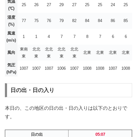
気温
25
26
27
29
27
25
25
24
25
(℃)
湿度
77
75
76
79
82
84
84
86
85
(%)
風速
1
1
4
7
7
8
7
6
6
(m/s)
東南
北北
北北
北北
北北
風向
北東
北東
北東
北東
東
東
東
東
東
気圧
1007
1007
1007
1006
1007
1008
1008
1007
1008
(hPa)
日の出・日の入り
本日の、この地区の日の出・日の入りは以下のとおりで
す。
日の出
05:07