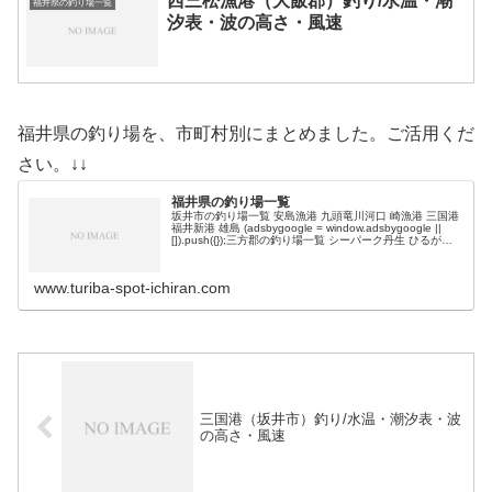
西三松漁港（大飯郡）釣り/水温・潮
福井県の釣り場一覧
汐表・波の高さ・風速
福井県の釣り場を、市町村別にまとめました。ご活用くだ
さい。↓↓
福井県の釣り場一覧
坂井市の釣り場一覧 安島漁港 九頭竜川河口 崎漁港 三国港
福井新港 雄島 (adsbygoogle = window.adsbygoogle ||
[]).push({});三方郡の釣り場一覧 シーパーク丹生 ひるが海
上釣り堀 フィッシン…
www.turiba-spot-ichiran.com
三国港（坂井市）釣り/水温・潮汐表・波
の高さ・風速