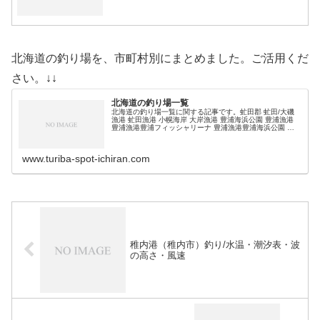
北海道の釣り場を、市町村別にまとめました。ご活用くだ
さい。↓↓
北海道の釣り場一覧
北海道の釣り場一覧に関する記事です。虻田郡 虻田/大磯
漁港 虻田漁港 小幌海岸 大岸漁港 豊浦海浜公園 豊浦漁港
豊浦漁港豊浦フィッシャリーナ 豊浦漁港豊浦海浜公園 礼
文漁港 (adsbygoogle = window.adsbygoogl…
www.turiba-spot-ichiran.com
稚内港（稚内市）釣り/水温・潮汐表・波
の高さ・風速