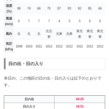
湿度
86
74
66
75
87
93
92
85
66
(%)
風速
6
7
7
7
4
5
5
6
6
(m/s)
北北
東北
東北
東北
風向
北
北
北
北東
北東
東
東
東
東
気圧
1009
1010
1011
1012
1012
1012
1011
1012
1012
(hPa)
日の出・日の入り
本日の、この地区の日の出・日の入りは以下のとおりで
す。
日の出
04:25
日の入り
18:51