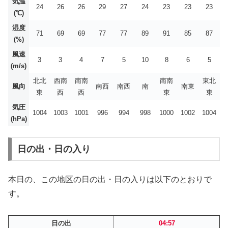
気温
24
26
26
29
27
24
23
23
23
(℃)
湿度
71
69
69
77
77
89
91
85
87
(%)
風速
3
3
4
7
5
10
8
6
5
(m/s)
北北
西南
南南
南南
東北
風向
南西
南西
南
南東
東
西
西
東
東
気圧
1004
1003
1001
996
994
998
1000
1002
1004
(hPa)
日の出・日の入り
本日の、この地区の日の出・日の入りは以下のとおりで
す。
日の出
04:57