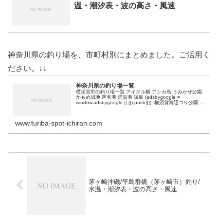
温・潮汐表・波の高さ・風速
神奈川県の釣り場を、市町村別にまとめました。ご活用く
ださい。↓↓
神奈川県の釣り場一覧
横須賀市の釣り場一覧 アイクル横 アシカ島 うみかぜ公園
かもめ団地 芦名港 浦賀港 猿島 (adsbygoogle =
window.adsbygoogle || []).push({}); 横須賀海辺つり公園 横
須賀新堤 海辺釣り公園 …
www.turiba-spot-ichiran.com
茅ヶ崎沖磯/平島群礁（茅ヶ崎市）釣り/
水温・潮汐表・波の高さ・風速