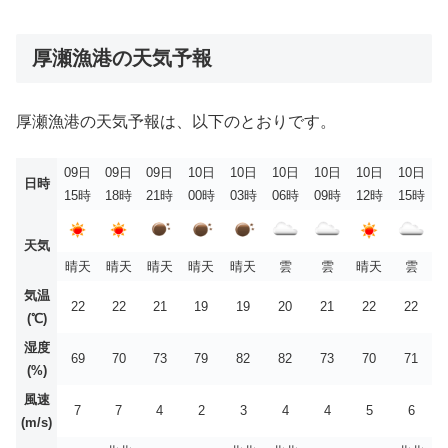
厚瀬漁港の天気予報
厚瀬漁港の天気予報は、以下のとおりです。
09日
09日
09日
10日
10日
10日
10日
10日
10日
日時
15時
18時
21時
00時
03時
06時
09時
12時
15時
天気
晴天
晴天
晴天
晴天
晴天
雲
雲
晴天
雲
気温
22
22
21
19
19
20
21
22
22
(℃)
湿度
69
70
73
79
82
82
73
70
71
(%)
風速
7
7
4
2
3
4
4
5
6
(m/s)