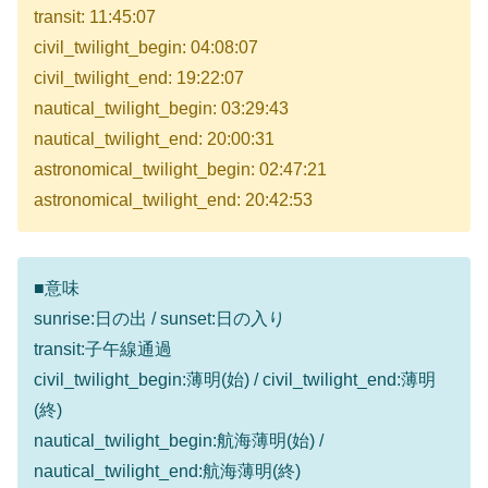
transit: 11:45:07
civil_twilight_begin: 04:08:07
civil_twilight_end: 19:22:07
nautical_twilight_begin: 03:29:43
nautical_twilight_end: 20:00:31
astronomical_twilight_begin: 02:47:21
astronomical_twilight_end: 20:42:53
■意味
sunrise:日の出 / sunset:日の入り
transit:子午線通過
civil_twilight_begin:薄明(始) / civil_twilight_end:薄明
(終)
nautical_twilight_begin:航海薄明(始) /
nautical_twilight_end:航海薄明(終)