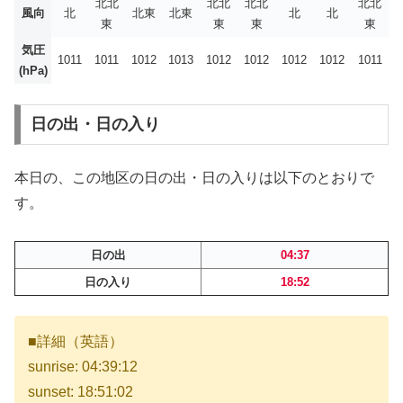
北北
北北
北北
北北
風向
北
北東
北東
北
北
東
東
東
東
気圧
1011
1011
1012
1013
1012
1012
1012
1012
1011
(hPa)
日の出・日の入り
本日の、この地区の日の出・日の入りは以下のとおりで
す。
日の出
04:37
日の入り
18:52
■詳細（英語）
sunrise: 04:39:12
sunset: 18:51:02