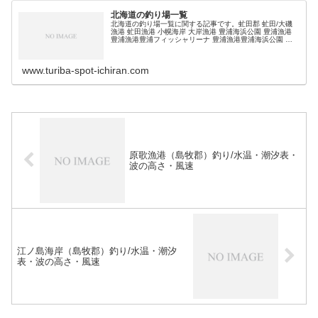
北海道の釣り場一覧
北海道の釣り場一覧に関する記事です。虻田郡 虻田/大磯
漁港 虻田漁港 小幌海岸 大岸漁港 豊浦海浜公園 豊浦漁港
豊浦漁港豊浦フィッシャリーナ 豊浦漁港豊浦海浜公園 礼
文漁港 (adsbygoogle = window.adsbygoogl…
www.turiba-spot-ichiran.com
原歌漁港（島牧郡）釣り/水温・潮汐表・
波の高さ・風速
江ノ島海岸（島牧郡）釣り/水温・潮汐
表・波の高さ・風速