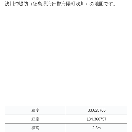
浅川沖堤防（徳島県海部郡海陽町浅川）の地図です。
緯度
33.625765
経度
134.360757
標高
2.5m