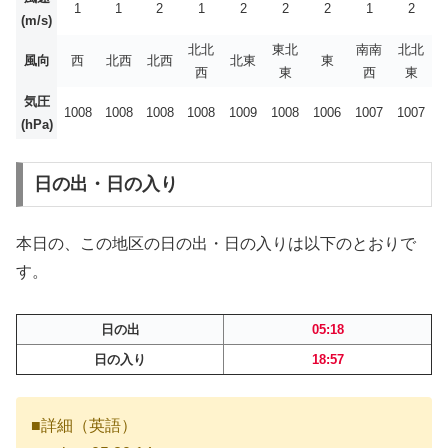
1
1
2
1
2
2
2
1
2
(m/s)
北北
東北
南南
北北
風向
西
北西
北西
北東
東
西
東
西
東
気圧
1008
1008
1008
1008
1009
1008
1006
1007
1007
(hPa)
日の出・日の入り
本日の、この地区の日の出・日の入りは以下のとおりで
す。
日の出
05:18
日の入り
18:57
■詳細（英語）