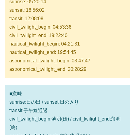
sunrise: 05:20:14
sunset: 18:56:02
transit: 12:08:08
civil_twilight_begin: 04:53:36
civil_twilight_end: 19:22:40
nautical_twilight_begin: 04:21:31
nautical_twilight_end: 19:54:45
astronomical_twilight_begin: 03:47:47
astronomical_twilight_end: 20:28:29
■意味
sunrise:日の出 / sunset:日の入り
transit:子午線通過
civil_twilight_begin:薄明(始) / civil_twilight_end:薄明
(終)