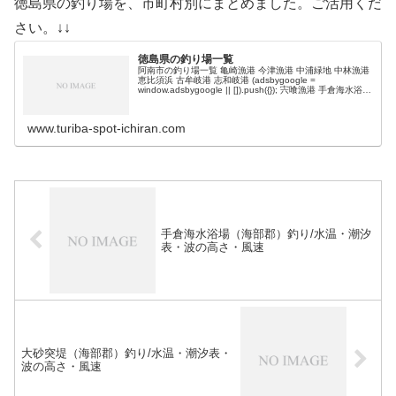
徳島県の釣り場を、市町村別にまとめました。ご活用くだ
さい。↓↓
徳島県の釣り場一覧
阿南市の釣り場一覧 亀崎漁港 今津漁港 中浦緑地 中林漁港
恵比須浜 古牟岐港 志和岐港 (adsbygoogle =
window.adsbygoogle || []).push({}); 宍喰漁港 手倉海水浴場
浅川沖堤防 大砂突堤 大…
www.turiba-spot-ichiran.com
手倉海水浴場（海部郡）釣り/水温・潮汐
表・波の高さ・風速
大砂突堤（海部郡）釣り/水温・潮汐表・
波の高さ・風速