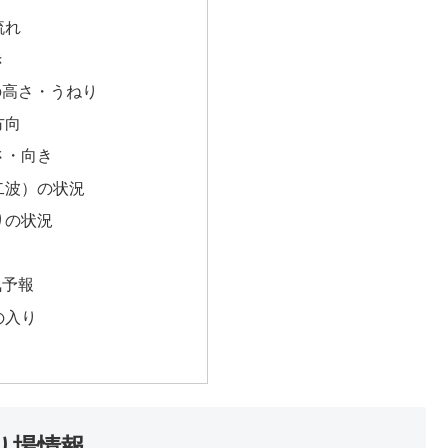
流れ
き
の高さ・うねり
方向
さ・向き
二波）の状況
りの状況
気予報
の入り
り場情報