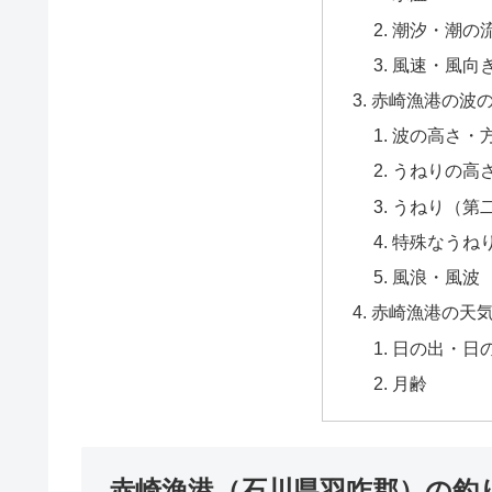
潮汐・潮の
風速・風向
赤崎漁港の波
波の高さ・
うねりの高
うねり（第
特殊なうね
風浪・風波
赤崎漁港の天
日の出・日
月齢
赤崎漁港（石川県羽咋郡）の釣