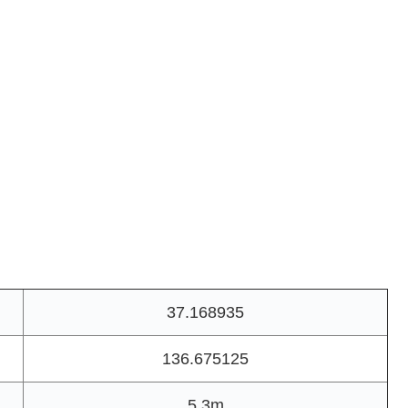
37.168935
136.675125
5.3m