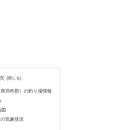
次
川県羽咋郡）の釣り場情報
魚
地図
在の気象状況