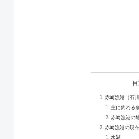
目
赤崎漁港（石
主に釣れる
赤崎漁港の
赤崎漁港の現
水温