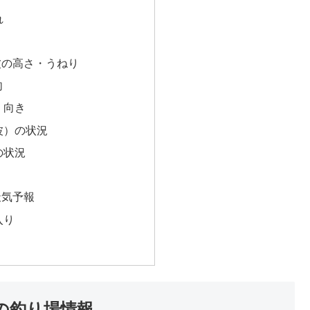
れ
波の高さ・うねり
向
・向き
波）の状況
の状況
天気予報
入り
の釣り場情報