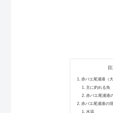
目
赤バエ尾浦港（
主に釣れる魚
赤バエ尾浦港
赤バエ尾浦港の
水温