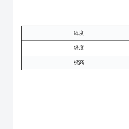
緯度
経度
標高