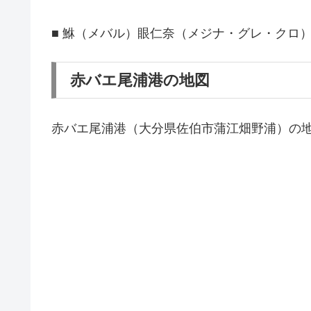
■ 鮴（メバル）眼仁奈（メジナ・グレ・クロ
赤バエ尾浦港の地図
赤バエ尾浦港（大分県佐伯市蒲江畑野浦）の