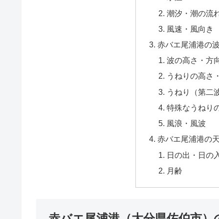
潮汐・潮の流
風速・風向き
赤バエ尾浦港の
波の高さ・方
うねりの高さ
うねり（第二
特殊なうねり
風浪・風波
赤バエ尾浦港の
日の出・日の
月齢
赤バエ尾浦港（大分県佐伯市）